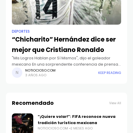
DEPORTES
“Chicharito” Hernández dice ser
mejor que Cristiano Ronaldo
"Mis Logros Hablan por Sí Mismos", dijo el goleador
mexicano En una sorprendente conferencia de prensa,
el delantero mexicano Javier "Chicharito" Hernández
NOTIOCIOSO.COM
KEEP READING
3 AÑOS AGO
dejó a todos boquiabiertos al declarar con total
Recomendado
View All
“¡Quiere volar!”: FIFA reconoce nueva
tradición turística mexicana
NOTIOCIOSO.COM
2 MESES AGO