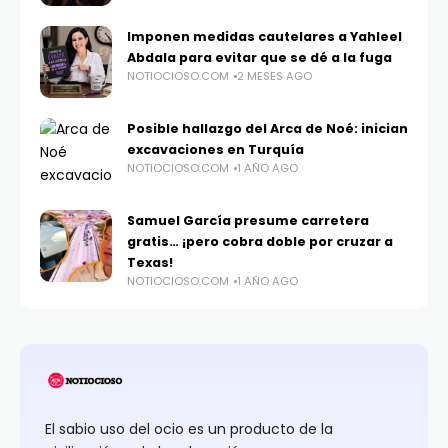
Imponen medidas cautelares a Yahleel
Abdala para evitar que se dé a la fuga
NOTIOCIOSO.COM
2 MESES AGO
Posible hallazgo del Arca de Noé: inician
excavaciones en Turquía
NOTIOCIOSO.COM
1 AÑO AGO
Samuel García presume carretera
gratis… ¡pero cobra doble por cruzar a
Texas!
NOTIOCIOSO.COM
1 AÑO AGO
El sabio uso del ocio es un producto de la