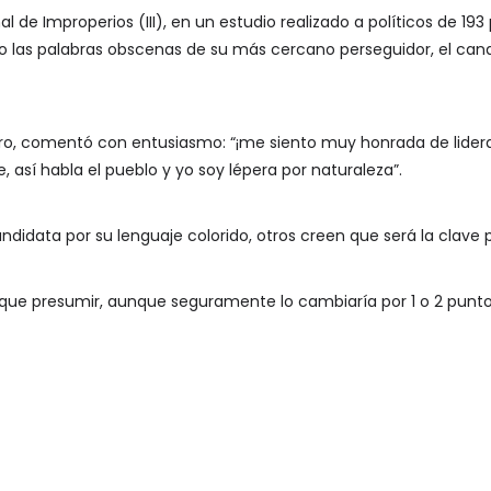
nal de Improperios (III), en un estudio realizado a políticos de 1
 las palabras obscenas de su más cercano perseguidor, el candi
ogro, comentó con entusiasmo: “¡me siento muy honrada de lidera
, así habla el pueblo y yo soy lépera por naturaleza”.
candidata por su lenguaje colorido, otros creen que será la clave
ro que presumir, aunque seguramente lo cambiaría por 1 o 2 punt