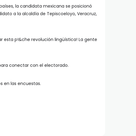
93 países, la candidata mexicana se posicionó
dato a la alcaldía de Tepiscoeloyo, Veracruz,
r esta p!&che revolución lingüística! La gente
 para conectar con el electorado.
os en las encuestas.