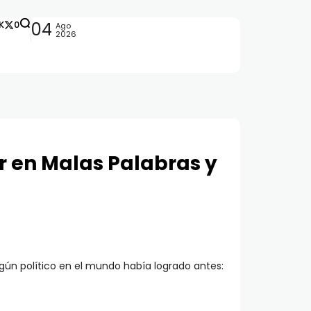
K
0
04
Ago
2026
r en Malas Palabras y
ngún político en el mundo había logrado antes: