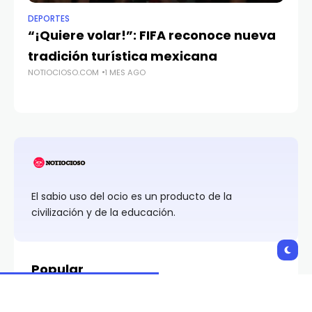
DEPORTES
POL
“¡Quiere volar!”: FIFA reconoce nueva
I
tradición turística mexicana
Ya
NOTIOCIOSO.COM
1 MES AGO
a 
NO
El sabio uso del ocio es un producto de la
civilización y de la educación.
Popular
Costco a nada de llegar a Nuevo